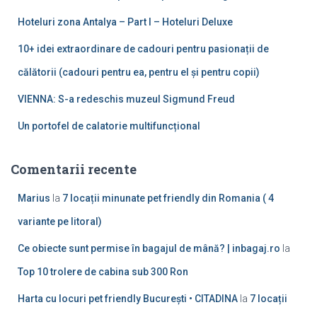
p
ă
Hoteluri zona Antalya – Part I – Hoteluri Deluxe
:
10+ idei extraordinare de cadouri pentru pasionații de
călătorii (cadouri pentru ea, pentru el și pentru copii)
VIENNA: S-a redeschis muzeul Sigmund Freud
Un portofel de calatorie multifuncțional
Comentarii recente
Marius
la
7 locații minunate pet friendly din Romania ( 4
variante pe litoral)
Ce obiecte sunt permise în bagajul de mână? | inbagaj.ro
la
Top 10 trolere de cabina sub 300 Ron
Harta cu locuri pet friendly București • CITADINA
la
7 locații