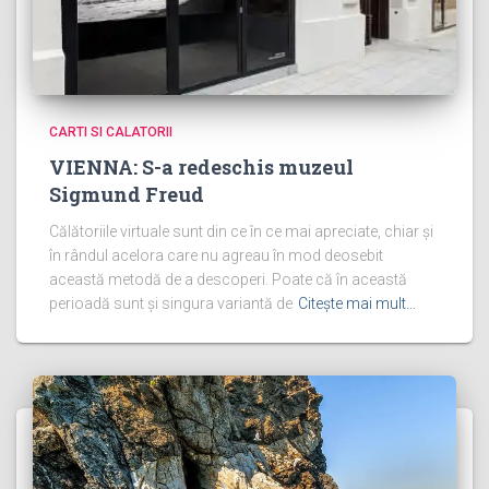
CARTI SI CALATORII
VIENNA: S-a redeschis muzeul
Sigmund Freud
Călătoriile virtuale sunt din ce în ce mai apreciate, chiar și
în rândul acelora care nu agreau în mod deosebit
această metodă de a descoperi. Poate că în această
perioadă sunt și singura variantă de
Citește mai mult…