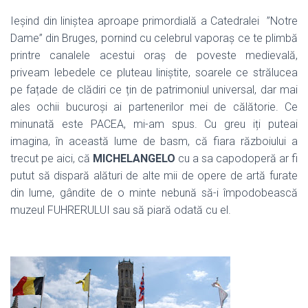
Ieșind din liniștea aproape primordială a Catedralei
”Notre
Dame” din Bruges, pornind cu celebrul vaporaș ce te plimbă
printre canalele acestui oraș de poveste medievală,
priveam lebedele ce pluteau liniștite, soarele ce strălucea
pe fațade de clădiri ce țin de patrimoniul universal, dar mai
ales ochii bucuroși ai partenerilor mei de călătorie. Ce
minunată este PACEA, mi-am spus. Cu greu iți puteai
imagina, în această lume de basm, că fiara războiului a
trecut pe aici, că
MICHELANGELO
cu a sa capodoperă ar fi
putut să dispară alături de alte mii de opere de artă furate
din lume, gândite de o minte nebună să-i împodobească
muzeul FUHRERULUI sau să piară odată cu el.