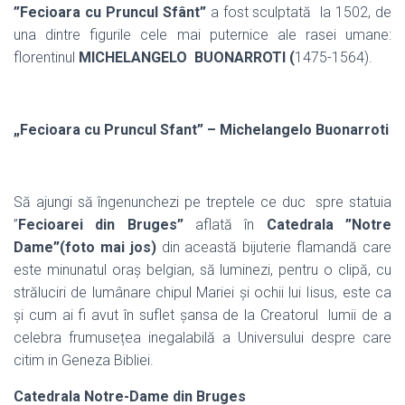
”Fecioara cu Pruncul Sfânt”
a fost sculptată
la 1502, de
una dintre figurile cele mai puternice ale rasei umane:
florentinul
MICHELANGELO
BUONARROTI (
1475-1564).
„Fecioara cu Pruncul Sfant” – Michelangelo Buonarroti
Să ajungi să îngenunchezi pe treptele ce duc
spre statuia
”
Fecioarei din Bruges”
aflată în
Catedrala ”Notre
Dame”(foto mai jos)
din această bijuterie flamandă care
este minunatul oraș belgian, să luminezi, pentru o clipă, cu
străluciri de lumânare chipul Mariei și ochii lui Iisus, este ca
și cum ai fi avut în suflet șansa de la Creatorul
lumii de a
celebra frumusețea inegalabilă a Universului despre care
citim in Geneza Bibliei.
Catedrala Notre-Dame din Bruges