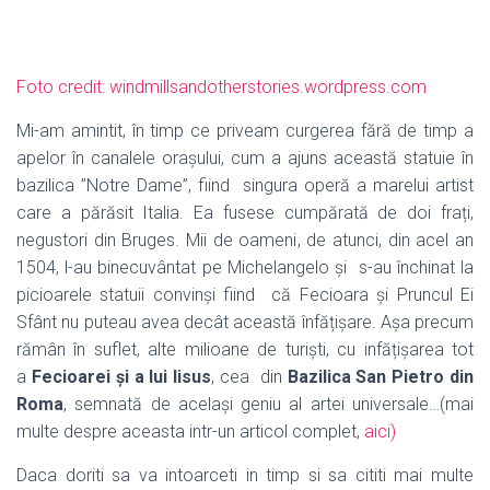
Foto credit: windmillsandotherstories.wordpress.com
Mi-am amintit, în timp ce priveam curgerea fără de timp a
apelor în canalele orașului, cum a ajuns această statuie în
bazilica ”Notre Dame”, fiind
singura operă a marelui artist
care a părăsit Italia. Ea fusese cumpărată de doi frați,
negustori din Bruges. Mii de oameni, de atunci, din acel an
1504, l-au binecuvântat pe Michelangelo și
s-au închinat la
picioarele statuii convinși fiind
că Fecioara și Pruncul Ei
Sfânt nu puteau avea decât această înfățișare. Așa precum
rămân în suflet, alte milioane de turiști, cu infățișarea tot
a
Fecioarei și a lui Iisus
, cea
din
Bazilica San Pietro din
Roma
, semnată de același geniu al artei universale…(mai
multe despre aceasta intr-un articol complet,
aici)
Daca doriti sa va intoarceti in timp si sa cititi mai multe