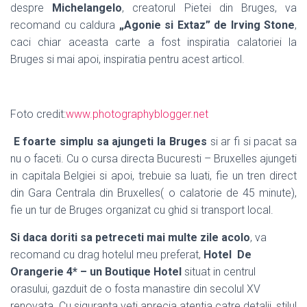
despre
Michelangelo
, creatorul Pietei din Bruges, va
recomand cu caldura
„Agonie si Extaz” de Irving Stone
,
caci chiar aceasta carte a fost inspiratia calatoriei la
Bruges si mai apoi, inspiratia pentru acest articol.
Foto credit:
www.photographyblogger.net
E foarte simplu sa ajungeti la Bruges
si ar fi si pacat sa
nu o faceti. Cu o cursa directa Bucuresti – Bruxelles ajungeti
in capitala Belgiei si apoi, trebuie sa luati, fie un tren direct
din Gara Centrala din Bruxelles( o calatorie de 45 minute),
fie un tur de Bruges organizat cu ghid si transport local.
Si daca doriti sa petreceti mai multe zile acolo
, va
recomand cu drag hotelul meu preferat,
Hotel De
Orangerie 4* – un Boutique Hotel
situat in centrul
orasului, gazduit de o fosta manastire din secolul XV
renovata. Cu siguranta veti aprecia atentia catre detalii, stilul