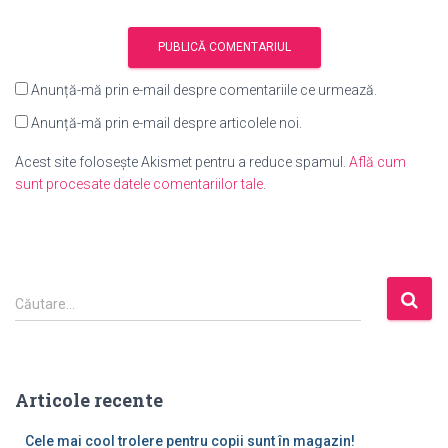
Anunță-mă prin e-mail despre comentariile ce urmează.
Anunță-mă prin e-mail despre articolele noi.
Acest site folosește Akismet pentru a reduce spamul.
Află cum
sunt procesate datele comentariilor tale
.
C
Căutare…
a
u
t
ă
Articole recente
d
u
Cele mai cool trolere pentru copii sunt în magazin!