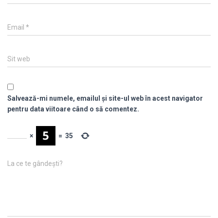
Email
*
Sit web
Salvează-mi numele, emailul și site-ul web în acest navigator
pentru data viitoare când o să comentez.
×
=
35
La ce te gândești?