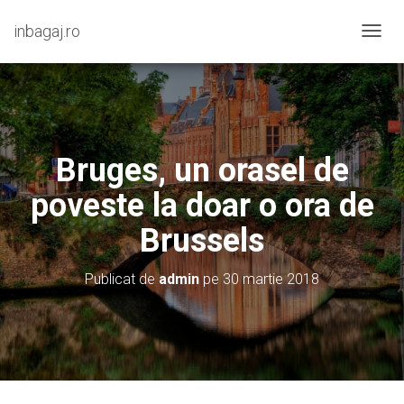
inbagaj.ro
C
O
M
U
T
Ă
N
Bruges, un orasel de
A
V
poveste la doar o ora de
I
G
Brussels
A
R
E
Publicat de
admin
pe
30 martie 2018
A