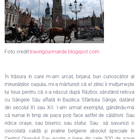
Foto credit:
travelgourmande.blogspot.com
În trăsura în care m-am urcat, birjarul, bun cunoscător al
minunățiilor oașului, mi-a mărturisit că el zilnic îi mulțumește
lui Iisus pentru că s-a născut după Război, sărutând relicva
cu Sângele Său aflată în Bazilica Sfântului Sânge, datând
din secolul XI sau XII. I-am urmat exemplul, gândindu-mă
că numai în timp de pace poți face astfel de călătorii. Sau
ridica orașe, sau biserici, sau statui. Sau
să savurezi o
ciocolată caldă și praline belgiene absolut speciale în
Centrul Orașului! Sau poate o bere din cele 500 de soiuri