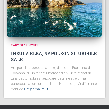
CARTI SI CALATORII
INSULA ELBA, NAPOLEON SI IUBIRILE
SALE
Am pornit de pe coasta Italiei, din portul Piombino din
Toscana, cu un feribot ultramodern și ultraînțesat de
turiști, automobile și autocare, pe urmele celui mai
cunoscut exil din lume, cel al lui Napoleon, avînd în minte
ochii de
Citește mai mult…