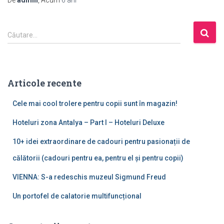
C
Căutare…
a
u
t
ă
Articole recente
d
u
Cele mai cool trolere pentru copii sunt în magazin!
p
ă
Hoteluri zona Antalya – Part I – Hoteluri Deluxe
:
10+ idei extraordinare de cadouri pentru pasionații de
călătorii (cadouri pentru ea, pentru el și pentru copii)
VIENNA: S-a redeschis muzeul Sigmund Freud
Un portofel de calatorie multifuncțional