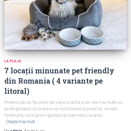
LA PLAJA
7 locații minunate pet friendly
din Romania ( 4 variante pe
litoral)
Prietenii păroși fac parte din viața noastră și de cele mai multe ori,
pe lângă faptul că ne place să ne însoțească peste tot, ne este
foarte greu să le găsim găzduire pe perioada vacanței.
Citește mai mult…
De
admin
, Acum
6 ani