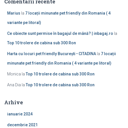
Comentarii recente
Marius
la
7 locații minunate pet friendly din Romania ( 4
variante pe litoral)
Ce obiecte sunt permise în bagajul de mână? | inbagaj.ro
la
Top 10 trolere de cabina sub 300 Ron
Harta cu locuri pet friendly București • CITADINA
la
7 locații
minunate pet friendly din Romania ( 4 variante pe litoral)
Monica
la
Top 10 trolere de cabina sub 300 Ron
Ana Dia
la
Top 10 trolere de cabina sub 300 Ron
Arhive
ianuarie 2024
decembrie 2021