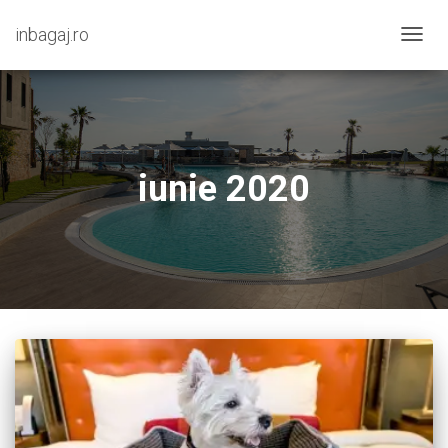
inbagaj.ro
COMU
NAVIG
iunie 2020