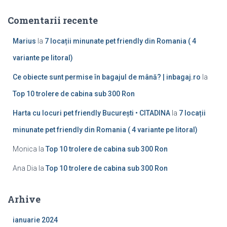
Comentarii recente
Marius
la
7 locații minunate pet friendly din Romania ( 4
variante pe litoral)
Ce obiecte sunt permise în bagajul de mână? | inbagaj.ro
la
Top 10 trolere de cabina sub 300 Ron
Harta cu locuri pet friendly București • CITADINA
la
7 locații
minunate pet friendly din Romania ( 4 variante pe litoral)
Monica
la
Top 10 trolere de cabina sub 300 Ron
Ana Dia
la
Top 10 trolere de cabina sub 300 Ron
Arhive
ianuarie 2024