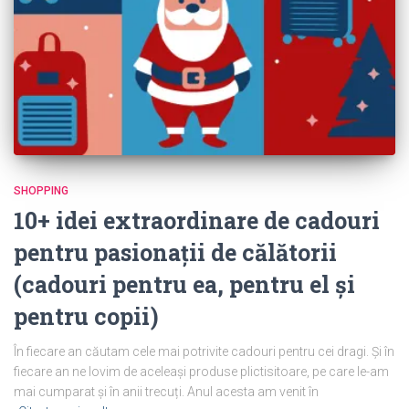
SHOPPING
10+ idei extraordinare de cadouri
pentru pasionații de călătorii
(cadouri pentru ea, pentru el și
pentru copii)
În fiecare an căutam cele mai potrivite cadouri pentru cei dragi. Și în
fiecare an ne lovim de aceleași produse plictisitoare, pe care le-am
mai cumparat și în anii trecuți. Anul acesta am venit în