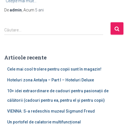
Citește mai mult…
De
admin
, Acum
5 ani
C
Căutare…
a
u
t
ă
Articole recente
d
u
Cele mai cool trolere pentru copii sunt în magazin!
p
ă
Hoteluri zona Antalya – Part I – Hoteluri Deluxe
:
10+ idei extraordinare de cadouri pentru pasionații de
călătorii (cadouri pentru ea, pentru el și pentru copii)
VIENNA: S-a redeschis muzeul Sigmund Freud
Un portofel de calatorie multifuncțional