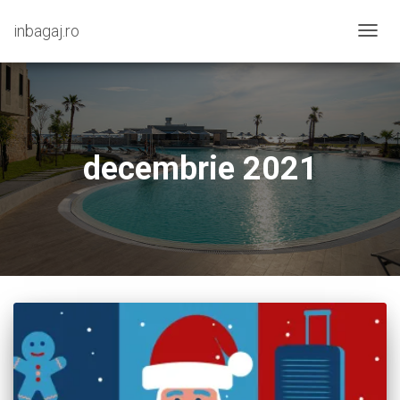
inbagaj.ro
COMU
NAVIG
decembrie 2021