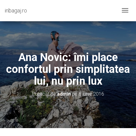
inbagaj.ro
C
O
M
U
T
Ă
N
Ana Novic: îmi place
A
V
confortul prin simplitatea
I
G
lui, nu prin lux
A
R
E
Publicat de
admin
pe
8 iunie 2016
A