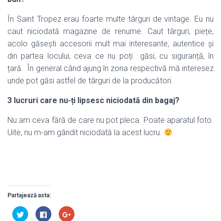
În Saint Tropez erau foarte multe târguri de vintage. Eu nu
caut niciodată magazine de renume. Caut târguri, piețe,
acolo găsești accesorii mult mai interesante, autentice și
din partea locului, ceva ce nu poți găsi, cu siguranță, în
țară. În general când ajung în zona respectivă mă interesez
unde pot găsi astfel de târguri de la producători.
3 lucruri care nu-ți lipsesc niciodată din bagaj?
Nu am ceva fără de care nu pot pleca. Poate aparatul foto.
Uite, nu m-am gândit niciodată la acest lucru.
Partajează asta:
C
C
C
l
l
l