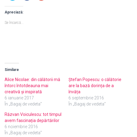
i
i
i
c
c
c
p
p
p
Apreciază:
e
e
e
n
n
n
t
t
t
Se încarcă...
r
r
r
u
u
u
a
a
a
p
p
p
a
a
a
r
r
r
t
t
t
a
a
a
j
j
j
a
a
a
p
p
p
e
e
e
T
F
G
Similare
w
a
o
i
c
o
t
e
g
Alice Nicolae: din călătorii mă
Ștefan Popescu: o călătorie
t
b
l
întorc întotdeauna mai
are la bază dorința de a
e
o
e
r
o
+
creativă și inspirată
învăța
(
k
(
S
(
S
6 ianuarie 2017
6 septembrie 2016
e
S
e
În „Bagaj de vedeta”
În „Bagaj de vedeta”
d
e
d
e
d
e
s
e
s
Răzvan Voiculescu: tot timpul
c
s
c
h
c
h
avem fascinația depărtărilor
i
h
i
d
i
d
6 noiembrie 2016
e
d
e
În „Bagaj de vedeta”
î
e
î