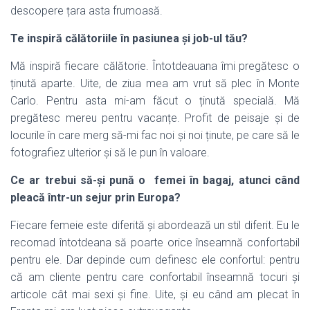
descopere țara asta frumoasă.
Te inspiră călătoriile în pasiunea și job-ul tău?
Mă inspiră fiecare călătorie. Întotdeauana îmi pregătesc o
ținută aparte. Uite, de ziua mea am vrut să plec în Monte
Carlo. Pentru asta mi-am făcut o ținută specială. Mă
pregătesc mereu pentru vacanțe. Profit de peisaje și de
locurile în care merg să-mi fac noi și noi ținute, pe care să le
fotografiez ulterior și să le pun în valoare.
Ce ar trebui să-și pună o femei în bagaj, atunci când
pleacă într-un sejur prin Europa?
Fiecare femeie este diferită și abordează un stil diferit. Eu le
recomad întotdeana să poarte orice înseamnă confortabil
pentru ele. Dar depinde cum definesc ele confortul: pentru
că am cliente pentru care confortabil înseamnă tocuri și
articole cât mai sexi și fine. Uite, și eu când am plecat în