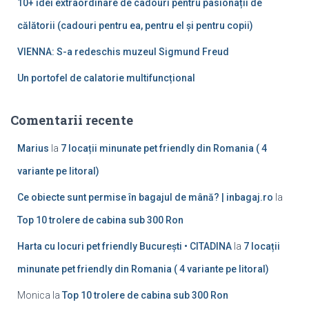
10+ idei extraordinare de cadouri pentru pasionații de
călătorii (cadouri pentru ea, pentru el și pentru copii)
VIENNA: S-a redeschis muzeul Sigmund Freud
Un portofel de calatorie multifuncțional
Comentarii recente
Marius
la
7 locații minunate pet friendly din Romania ( 4
variante pe litoral)
Ce obiecte sunt permise în bagajul de mână? | inbagaj.ro
la
Top 10 trolere de cabina sub 300 Ron
Harta cu locuri pet friendly București • CITADINA
la
7 locații
minunate pet friendly din Romania ( 4 variante pe litoral)
Monica
la
Top 10 trolere de cabina sub 300 Ron