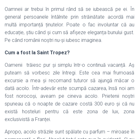
Oamneii ar trebui în primul rând să se iubească pe ei. În
general persoanele întâlnite prin străinătate acordă mai
multă importanță ținutelor. Poate o fac involuntar că au
educație, știu când și cum să afișeze eleganța bunului gust.
Pe când românii noștri nu-și iubesc imaginea.
Cum a fost la Saint Tropez?
Oamenii trăiesc pur și simplu într-o continuă vacanță. Aș
puteam să vorbesc zile întregi. Este cea mai frumoasă
excursie a mea și recomand tuturor să ajungă măcar o
dată acolo. Într-adevăr este scumpă cazarea, însă noi am
fost norocoși, aveam pe cineva acolo. Prietenii noștri
spuneau că o noapte de cazare costă 300 euro și că nu
există hosteluri pentru că este zona de lux, zona
exclusivistă a Franței.
Apropo, acolo străzile sunt spălate cu parfum – miroase în