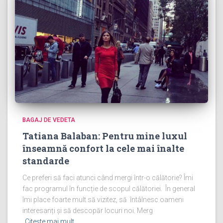
BAGAJ DE VEDETA
Tatiana Balaban: Pentru mine luxul
înseamnă confort la cele mai înalte
standarde
Ce preferi să faci atunci când mergi într-o călătorie? Îmi
fac programul în funcție de scopul călătoriei. În general
îmi place foarte mult să vizitez, să întâlnesc oameni
interesanți și să descopăr locuri noi. Merg
Citește mai mult…