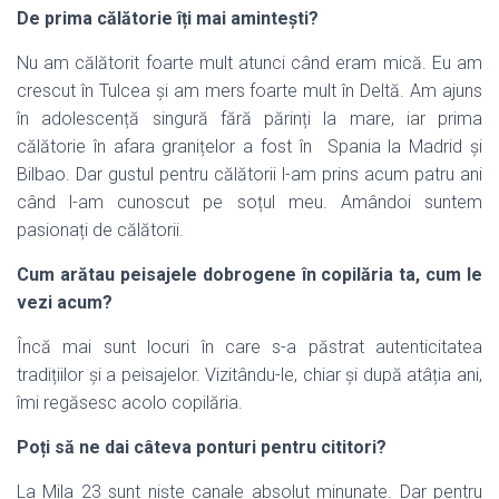
De prima c
ălătorie îți mai amintești?
Nu am călătorit foarte mult atunci când eram mică. Eu am
crescut în Tulcea și am mers foarte mult în Deltă. Am ajuns
în adolescență singură fără părinți la mare, iar prima
călătorie în afara granițelor a fost în Spania la Madrid și
Bilbao. Dar gustul pentru călătorii l-am prins acum patru ani
când l-am cunoscut pe soțul meu. Amândoi suntem
pasionați de călătorii.
Cum arătau peisajele dobrogene în copilăria ta, cum le
vezi acum?
Încă mai sunt locuri în care s-a păstrat autenticitatea
tradițiilor și a peisajelor. Vizitându-le, chiar și după atâția ani,
îmi regăsesc acolo copilăria.
Poți să ne dai câteva ponturi pentru cititori?
La Mila 23 sunt niște canale absolut minunate. Dar pentru