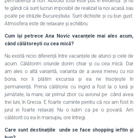
permanență a flori. Absolut totul este pus în evidență. Și nu
te gândi că sunt lucruri imposibil de realizat la noi acasă sau
poate pe străzile Bucureștiului. Sunt dichisite și cu bun gust.
Atmosfera este de relaxare și echilibru.
Cum își petrece Ana Novic vacanțele mai ales acum,
când călătorești cu cea mică?
Nu există nicio diferență între vacanțele de atunci și cele de
acum. Călătorim oriunde dorim chiar și cu cea mică. Dar
am ales o altă variantă, varianta de a avea mereu cu noi
bona, noi îi plătim excursia și ea ne însoțește în
permanență. Prima călătorie cu Ingrid a fost la o lună și
jumătate, la mare, iar primul zbor cu avionul pe când avea
trei luni, în Grecia. E foarte cuminte pentru că noi am fost în
jurul ei foarte relaxați. Nu o luăm ca pe o povară. Am
călătorit cu ea în marsupiu, ore întregi.
Care sunt destinațiile unde se face shopping ieftin și
bun?