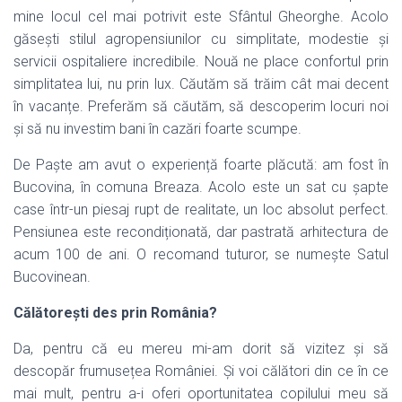
mine locul cel mai potrivit este Sfântul Gheorghe. Acolo
găsești stilul agropensiunilor cu simplitate, modestie și
servicii ospitaliere incredibile. Nouă ne place confortul prin
simplitatea lui, nu prin lux. Căutăm să trăim cât mai decent
în vacanțe. Preferăm să căutăm, să descoperim locuri noi
și să nu investim bani în cazări foarte scumpe.
De Paște am avut o experiență foarte plăcută: am fost în
Bucovina, în comuna Breaza. Acolo este un sat cu șapte
case într-un piesaj rupt de realitate, un loc absolut perfect.
Pensiunea este recondiționată, dar pastrată arhitectura de
acum 100 de ani. O recomand tuturor, se numește Satul
Bucovinean.
Călătorești des prin România?
Da, pentru că eu mereu mi-am dorit să vizitez și să
descopăr frumusețea României. Și voi călători din ce în ce
mai mult, pentru a-i oferi oportunitatea copilului meu să