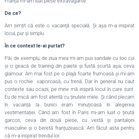
Franța mi-am luat piese extravagante.
De ce?
Am simțit că este o vacanță specială. Și așa m-a inspirat
locul, pur și simplu.
În ce context le-ai purtat?
Păi, de exemplu, de ziua mea mi-am pus sandale cu toc cui
și o geacă de training din paiete și fustă scurtă așa, ceva
glamour. Am mai fost pe o plajă foarte frumoasă și mi-am
pus o rochie vaporoasă, cu trenă. Dar în general nu caut
contexte sau ocazii, pe mine mă inspiră locul în care sunt.
Eu de mică am fost atentă cu ținutele mele. Și când plecam
în vacanță la bunici eram minuțioasă în alegerea
vestimentației. Când am fost în Paris mi-am luat o ținută
garcon, ceva din două piese, cu vestă și pantaloni
masculine și o beretă franțuzească. Am făcut asta pentru
că m-a inspirat trendul lor.