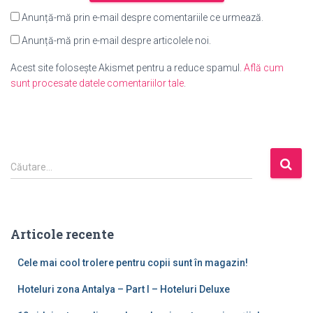
Anunță-mă prin e-mail despre comentariile ce urmează.
Anunță-mă prin e-mail despre articolele noi.
Acest site folosește Akismet pentru a reduce spamul.
Află cum
sunt procesate datele comentariilor tale
.
C
Căutare…
a
u
t
ă
Articole recente
d
u
Cele mai cool trolere pentru copii sunt în magazin!
p
ă
Hoteluri zona Antalya – Part I – Hoteluri Deluxe
: